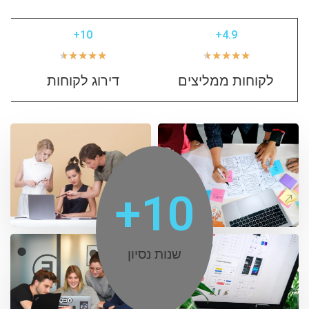
10+
4.9+
★
★
★
★
★
★
★
★
★
★
לקוחות ממליצים
דירוג לקוחות
+
10
שנות נסיון