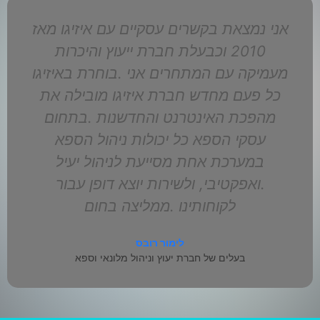
כלקוחה מרוצה מאד קרוב ל-8 שנים, יכולה
להעיד שמדובר במערכת חכמה,
המותאמת לעסקי ספא ,ואירוח. ידידותית
למשתמש, פשוטה לתפעול אפשרות
הזמנת טיפולים והתוספות אונליין הגדילה
.את היקפי המכירות תוך חסכון בעלויות
התפעול אין ספק שאיזיגו זו הבחירה
המובילה לכל עסק .שרוצה להוביל בתחומו
שרית
"אחוזת משכית" לימן